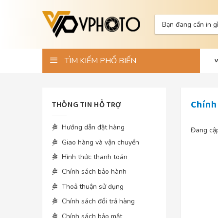
Skip
to
Tìm
content
kiếm:
TÌM KIẾM PHỔ BIẾN
Chính
THÔNG TIN HỖ TRỢ
Hướng dẫn đặt hàng
Đang cậ
Giao hàng và vận chuyển
Hình thức thanh toán
Chính sách bảo hành
Thoả thuận sử dụng
Chính sách đổi trả hàng
Chính sách bảo mật