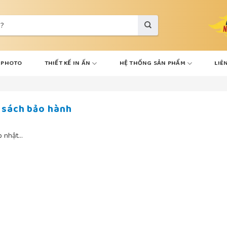
VPHOTO
THIẾT KẾ IN ẤN
HỆ THỐNG SẢN PHẨM
LIÊ
 sách bảo hành
p nhật…