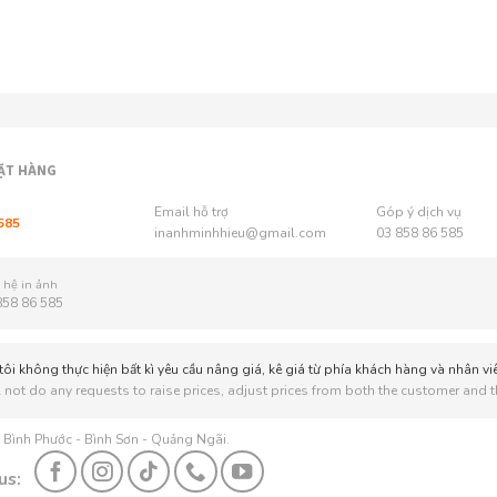
ẶT HÀNG
Email hỗ trợ
Góp ý dịch vụ
585
inanhminhhieu@gmail.com
03 858 86 585
 hệ in ảnh
858 86 585
ôi không thực hiện bất kì yêu cầu nâng giá, kê giá từ phía khách hàng và nhân vi
 not do any requests to raise prices, adjust prices from both the customer and th
: Bình Phước - Bình Sơn - Quảng Ngãi.
us: