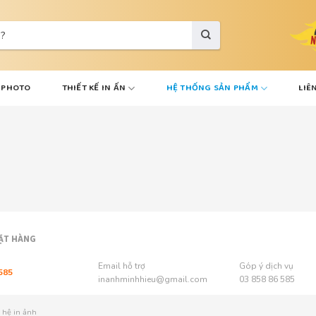
VPHOTO
THIẾT KẾ IN ẤN
HỆ THỐNG SẢN PHẨM
LIÊ
ẶT HÀNG
Email hỗ trợ
Góp ý dịch vụ
585
inanhminhhieu@gmail.com
03 858 86 585
 hệ in ảnh