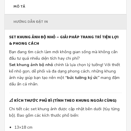
MÔ TẢ
HƯỚNG DẪN ĐẶT IN
SET KHUNG ẢNH BỘ NHỎ – GIẢI PHÁP TRANG TRÍ TIỆN LỢI
& PHONG CÁCH
Bạn đang tìm cách làm mới không gian sống mà không cần
đầu tư quá nhiều diện tích hay chi phí?
Set khung ảnh bộ nhỏ
chính là lựa chọn lý tưởng! Với thiết
kế nhỏ gọn, dễ phối và đa dạng phong cách, những khung
ảnh này giúp bạn tạo nên một
“bức tường ký ức”
mang đậm
dấu ấn cá nhân.
📐
KÍCH THƯỚC PHỦ BÌ (TÍNH THEO KHUNG NGOÀI CÙNG)
Chi tiết các set khung ảnh được cập nhật bên dưới (tùy từng
bộ). Bao gồm các kích thước phổ biến:
13×18 cm