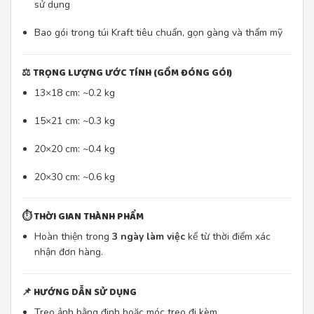
sử dụng
Bao gói trong túi Kraft tiêu chuẩn, gọn gàng và thẩm mỹ
⚖️
TRỌNG LƯỢNG ƯỚC TÍNH (GỒM ĐÓNG GÓI)
13×18 cm: ~0.2 kg
15×21 cm: ~0.3 kg
20×20 cm: ~0.4 kg
20×30 cm: ~0.6 kg
⏱️
THỜI GIAN THÀNH PHẨM
Hoàn thiện trong
3 ngày làm việc
kể từ thời điểm xác
nhận đơn hàng.
📌
HƯỚNG DẪN SỬ DỤNG
Treo ảnh bằng đinh hoặc móc treo đi kèm