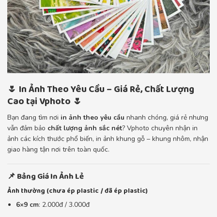
🌷 In Ảnh Theo Yêu Cầu – Giá Rẻ, Chất Lượng
Cao tại Vphoto 🌷
Bạn đang tìm nơi
in ảnh theo yêu cầu
nhanh chóng, giá rẻ nhưng
vẫn đảm bảo
chất lượng ảnh sắc nét
? Vphoto chuyên nhận in
ảnh các kích thước phổ biến, in ảnh khung gỗ – khung nhôm, nhận
giao hàng tận nơi trên toàn quốc.
📌 Bảng Giá In Ảnh Lẻ
Ảnh thường (chưa ép plastic / đã ép plastic)
6×9 cm
: 2.000đ / 3.000đ