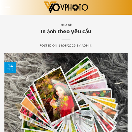
Skip
to
content
CHIA SẺ
In ảnh theo yêu cầu
POSTED ON
14/08/2025
BY
ADMIN
14
Th8