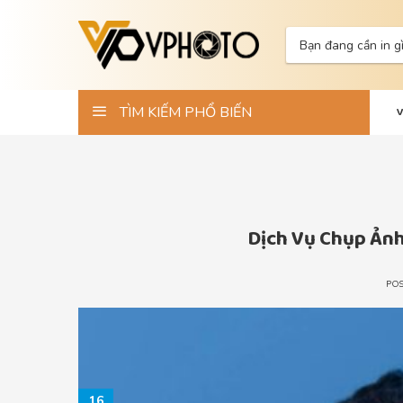
Skip
to
Tìm
content
kiếm:
TÌM KIẾM PHỔ BIẾN
Dịch Vụ Chụp Ảnh
PO
16