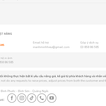
ẶT HÀNG
Email hỗ trợ
Góp ý dịch vụ
585
inanhminhhieu@gmail.com
03 858 86 585
 hệ in ảnh
858 86 585
ôi không thực hiện bất kì yêu cầu nâng giá, kê giá từ phía khách hàng và nhân vi
 not do any requests to raise prices, adjust prices from both the customer and th
: Bình Phước - Bình Sơn - Quảng Ngãi.
us: