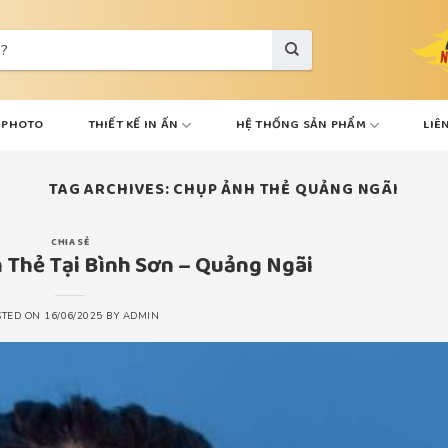
VPHOTO
THIẾT KẾ IN ẤN
HỆ THỐNG SẢN PHẨM
LIÊ
TAG ARCHIVES:
CHỤP ẢNH THẺ QUẢNG NGÃI
CHIA SẺ
 Thẻ Tại Bình Sơn – Quảng Ngãi
STED ON
16/06/2025
BY
ADMIN